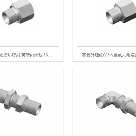
纹胶垫密封/英管内螺纹 IS…
英管外螺纹60°内锥或六角