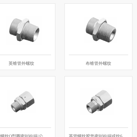
英锥管外螺纹
布锥管外螺纹
英管螺纹O型圈密封柱端/公制内螺纹…
英管螺纹胶垫密封柱端或纹60°锥密封…